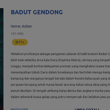
BADUT GENDONG
Horror, Action
101 MIN.
D17+
Melakoni profesinya sebagai pengamen jalanan di balik kostum Badut 
lebih baik seketika sirna kala Darsi (Dayinta Melira), istrinya yang t
tunggu, menjadi korban kekejaman preman yang menghabisi nyawa Dars
menempatkan tubuh Darsi dalam bonekanya dan bertolak menuju kamp
kampung dan warganya tengah berada dalam kondisi kekacauan yang di
perayaan berujung amuk massa lewat seorang dukun tetua desa yang 
penuh dendam. Di tengah ambang batas derita dan angkara murka yan
dalam sebentuk kuasa gelap yang justru menyeruak dari belahan jiwa yan
PRODUSER
LINDA GOZALI