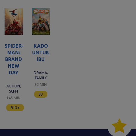
KADO
SPIDER-
UNTUK
MAN:
IBU
BRAND
NEW
DAY
DRAMA,
FAMILY
92 MIN
ACTION,
SCI-FI
SU
145 MIN
R13+