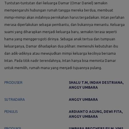
Tuntutan-tuntutan dari keluarga Damar (Omar Daniel) semakin
mempengaruhi hubungan rumah tangga mereka berdua, membuat
mimpi-mimpi akan indahnya pernikahan harus tergadaikan. Intan perlahan
merasa diperlakukan sebagai pembantu, dan bukannya menantu. Keluarga
suami yang diharapkan menjadi keluarga baru, semakin terasa seperti
hama yang menggerogoti dirinya. Sebagai anak tertua dan tumpuan
keluarganya, Damar dihadapkan dua pilihan: memenuhi kebutuhan ibu
dan adik-adiknya atau mewujudkan mimpi keluarga kecilnya bersama
Intan. Pada titik nadir terendahnya, Intan hanya bisa meminta Damar
untuk memilih, rumah mana yang menjadi tujuannya pulang.
PRODUSER
SHALU T.M, INDAH DESTRIANA,
ANGGY UMBARA
SUTRADARA
ANGGY UMBARA
PENULIS
ARDIANTO AGUNG, DEWI FITA,
ANGGY UMBARA
PRODUKSI
UMBARA BROTHERS FILM, VMS