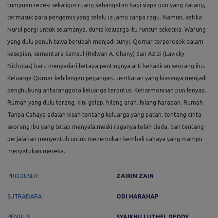
tumpuan rezeki sekaligus ruang kehangatan bagi siapa pun yang datang,
termasuk para pengemis yang selalu ia jamu tanpa ragu. Namun, ketika
Nurul pergi untuk selamanya, dunia keluarga itu runtuh seketika. Warung
yang dulu penuh tawa berubah menjadi sunyi. Qomar terperosok dalam
kesepian, sementara Samsul (Ridwan A. Ghany) dan Azizi (Lavicky
Nicholas) baru menyadari betapa pentingnya arti kehadiran seorang ibu.
Keluarga Qomar kehilangan pegangan. Jembatan yang biasanya menjadi
penghubung antaranggota keluarga terputus. Keharmonisan pun lenyap.
Rumah yang dulu terang, kini gelap, hilang arah, hilang harapan. Rumah
Tanpa Cahaya adalah kisah tentang keluarga yang patah, tentang cinta
seorang ibu yang tetap menyala meski raganya telah tiada, dan tentang
perjalanan menyentuh untuk menemukan kembali cahaya yang mampu
menyatukan mereka.
PRODUSER
ZAIRIN ZAIN
SUTRADARA
ODI HARAHAP
PENULIS
SYAIKHU LUTHFI, DEDDY