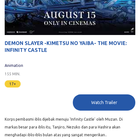
DEMON SLAYER -KIMETSU NO YAIBA- THE MOVIE:
INFINITY CASTLE
Animation
155 MIN.
17+
Watch Trailer
Korps pembasmi iblis dijebak menuju 'Infinity Castle' oleh Muzan. Di
markas besar para iblis itu, Tanjiro, Nezuko dan para Hashira akan
menghadapi iblis-iblis bulan atas yang sangat mengerikan..